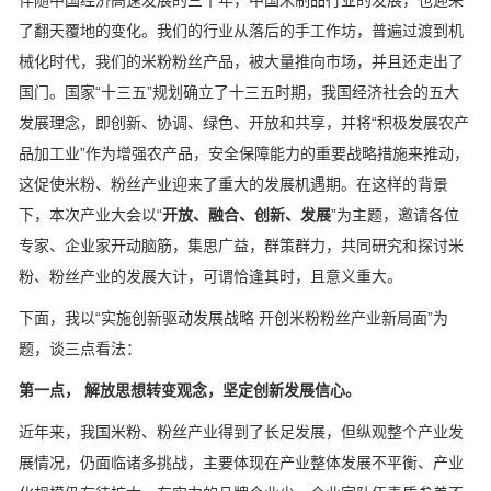
伴随中国经济高速发展的三十年，中国米制品行业的发展，也迎来
了翻天覆地的变化。我们的行业从落后的手工作坊，普遍过渡到机
械化时代，我们的米粉粉丝产品，被大量推向市场，并且还走出了
国门。国家“十三五”规划确立了十三五时期，我国经济社会的五大
发展理念，即创新、协调、绿色、开放和共享，并将“积极发展农产
品加工业”作为增强农产品，安全保障能力的重要战略措施来推动，
这促使米粉、粉丝产业迎来了重大的发展机遇期。在这样的背景
下，本次产业大会以“
开放、融合、创新、发展
”为主题，邀请各位
专家、企业家开动脑筋，集思广益，群策群力，共同研究和探讨米
粉、粉丝产业的发展大计，可谓恰逢其时，且意义重大。
下面，我以“实施创新驱动发展战略 开创米粉粉丝产业新局面”为
题，谈三点看法：
第一点， 解放思想转变观念，坚定创新发展信心。
近年来，我国米粉、粉丝产业得到了长足发展，但纵观整个产业发
展情况，仍面临诸多挑战，主要体现在产业整体发展不平衡、产业