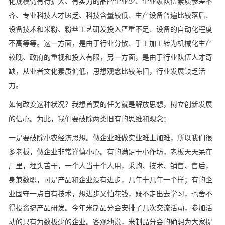
化规模仍有待扩大、有实力的品牌企业少、企业家队伍素质参差不
齐、专业科技人才匮乏、科技含量较低、生产设备普遍比较落后、
设备技术和米粉、粉丝工艺研发投入严重不足、设备的自动化程度
不高等等。这一方面，是由于行业分散、手工加工转为机械化生产
较晚、政府的重视和投入有限，另一方面，是由于行业队伍人才奇
缺，从业者文化素质偏低，思想观念比较陈旧，行业发展缺乏活
力。
如何改变这种状况？我想首要的任务就是解放思想，树立创新发展
的信心。为此，我们要破除两类旧有的思维和观念：
一是要破除小农经济思想。做企业难做实业难上加难，所以我们很
多老板，做企业非常谨慎小心。有的满足于小作坊，老板天天呆在
厂里，埋头苦干，一个人当十个人用，采购、技术、销售、售后，
身兼数职，可是产品和企业没有进步，几年十几年一个样；有的企
业固守一点自有技术，想进步又怕花钱，既不走出去学习，也舍不
得投资搞产品研发。今年米制品分会安排了几次交流活动，参加活
动的只有为数极少的企业。客观地说，米制品分会的确想为大家提