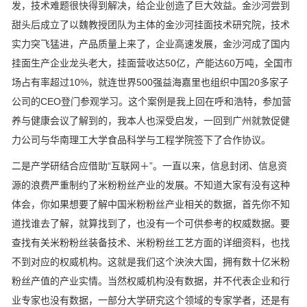
发，技术难题很快得到解决，给企业创造了巨大效益。金沙河尝到
甜头后成立了以魏教授团队为主体的金沙河挂面技术研究院，技术
实力突飞猛进，产品质量上来了，企业高速发展，金沙河成了国内
挂面生产企业龙头老大，挂面营收达50亿，产能达60万吨，全国市
场占有率超过10%，就连世界500强益海嘉里也组织中国20多家子
公司的CEO登门参观学习。这个案例是我上回在呼和浩特，参加营
养与健康会议了解到的，我本人也深受启发，一回到广州就敦促健
力公司与华南理工大学食品科学与工程学院签下了合作协议。
二是产学研结合应借助“互联网＋”。一直以来，信息封闭、信息资
源的浪费严重制约了米粉粉丝产业的发展。不知道大家有没有这种
体会，你如果想要了解中国米粉粉丝产业相关的数据，首先你不知
道找谁去了解，就算找到了，也没有一个可供参考的权威数据。要
查找有关米粉粉丝装备技术、米粉粉丝工艺方面的详细资料，也找
不到对应的权威机构。这就是我们这个泱泱大国，拥有数十亿米粉
粉丝产值的产业实情。当然权威机构没有数据，并不代表企业和行
业专家也没有数据，一部分大学研究这个领域的专家学者，还是有