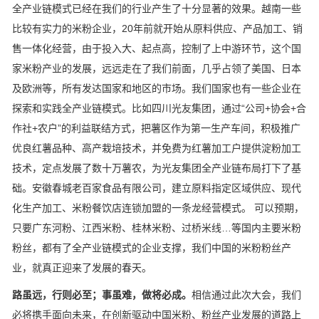
全产业链模式已经在我们的行业产生了十分显著的效果。越南一些
比较有实力的米粉企业，20年前就开始从原料供应、产品加工、销
售一体化经营，由于投入大、起点高，控制了上中游环节，这个国
家米粉产业的发展，远远走在了我们前面，几乎占领了美国、日本
及欧洲等，所有发达国家和地区的市场。我们国家也有一些企业在
探索和实践全产业链模式。比如四川光友集团，通过“公司+协会+合
作社+农户”的利益联结方式，把薯区作为第一生产车间，积极推广
优良红薯品种、高产栽培技术，并免费为红薯加工户提供淀粉加工
技术，定点发展了数十万薯农，为光友集团全产业链布局打下了基
础。安徽春城老百家食品有限公司，建立原料指定区域供应、现代
化生产加工、米粉餐饮店连锁加盟的一条龙经营模式。 可以预期，
只要广东河粉、江西米粉、桂林米粉、过桥米线…等国内主要米粉
粉丝，都有了全产业链模式的企业支撑，我们中国的米粉粉丝产
业，就真正迎来了发展的春天。
路虽远，行则必至；事虽难，做将必成。
相信通过此次大会，我们
必将携手面向未来，在创新驱动中国米粉、粉丝产业发展的道路上