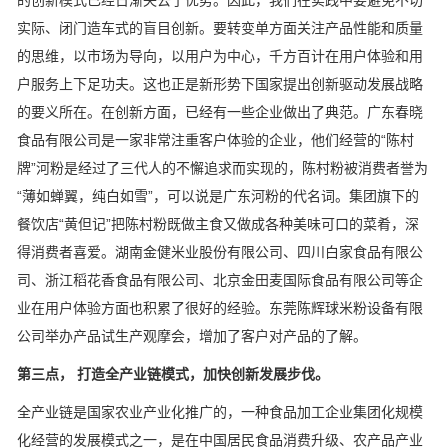
的创新模式已经日渐失去了优势。因此，我们在实践中要避免不切
实际、闭门造车式的盲目创新。要转变单方面关注产品性能和质量
的思维，以市场为导向，以用户为中心，千方百计在用户体验和用
户服务上下足功夫。这也正是新形势下国家提出创新驱动发展战略
的要义所在。在创新方面，已经有一些企业做出了典范。广东春晓
食品有限公司是一家非常注重客户体验的企业，他们经营的“陈村
牌”河粉是经过了三代人的不懈追求而实现的，陈村粉被消费者誉为
“薄如蝉翼，纯白如雪”，可以说是广东河粉的代名词。集团旗下的
餐饮店“黄但记”把陈村粉既做主食又做成各种美味可口的菜肴，深
得消费者喜爱。湖南金健米业股份有限公司、四川白家食品有限公
司、浙江稻花香食品有限公司、北京金田麦国际食品有限公司等企
业在用户体验方面也积累了很好的经验。东莞陈辉球米粉设备有限
公司举办产品试生产观摩会，增加了客户对产品的了解。
第三点， 打造全产业链模式，加快创新发展步伐。
全产业链是国家农业产业化推广的，一种食品加工企业集团化规模
化经营的发展模式之一，是在中国居民食品消费升级、农产品产业