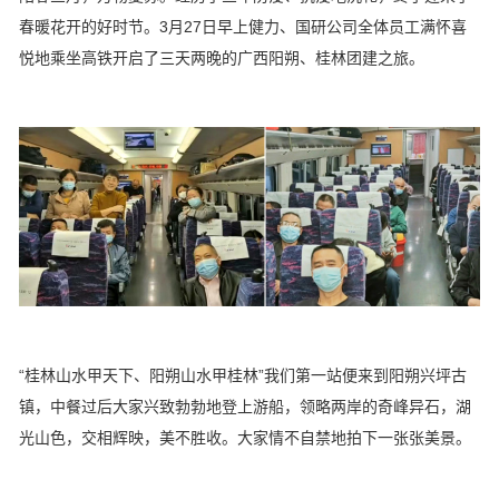
春暖花开的好时节。3月27日早上健力、国研公司全体员工满怀喜
悦地乘坐高铁开启了三天两晚的广西阳朔、桂林团建之旅。
“桂林山水甲天下、阳朔山水甲桂林”我们第一站便来到阳朔兴坪古
镇，中餐过后大家兴致勃勃地登上游船，领略两岸的奇峰异石，湖
光山色，交相辉映，美不胜收。大家情不自禁地拍下一张张美景。