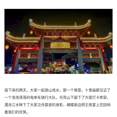
接下来的两天，大家一起游山戏水，那一个惬意。十里画廊见证了
一个浩浩荡荡的电单车骑行大队，月亮山下留下了大家打卡笑容，
遇龙江水映下了大家泛舟碧波的身影，蝴蝶泉边侗王夜宴上空回响
着我们的欢笑。