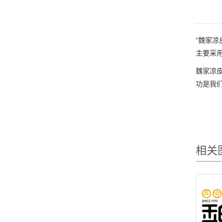
“魏家
主要采
魏家凉皮
功是我
相关