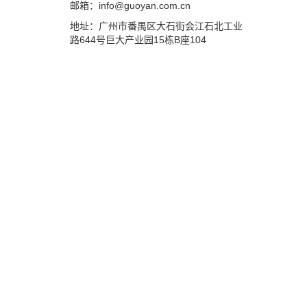
邮箱：info@guoyan.com.cn
地址：广州市番禺区大石街会江石北工业
路644号巨大产业园15栋B座104