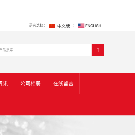
语言选择：
∷
资讯
公司相册
在线留言