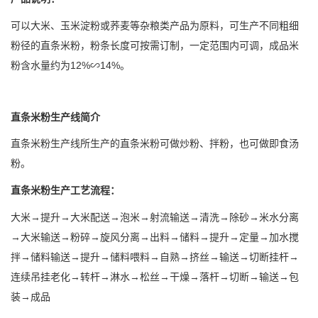
可以大米、玉米淀粉或荞麦等杂粮类产品为原料，可生产不同粗细
粉径的直条米粉，粉条长度可按需订制，一定范围内可调，成品米
粉含水量约为12%∽14%。
直条米粉生产线简介
直条米粉生产线所生产的直条米粉可做炒粉、拌粉，也可做即食汤
粉。
直条米粉生产工艺流程：
大米→提升→大米配送→泡米→射流输送→清洗→除砂→米水分离
→大米输送→粉碎→旋风分离→出料→储料→提升→定量→加水搅
拌→储料输送→提升→储料喂料→自熟→挤丝→输送→切断挂杆→
连续吊挂老化→转杆→淋水→松丝→干燥→落杆→切断→输送→包
装→成品